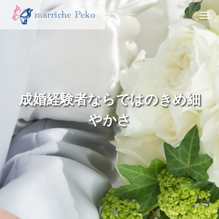
成
婚
経
験
者
な
ら
で
は
の
き
め
細
や
か
さ